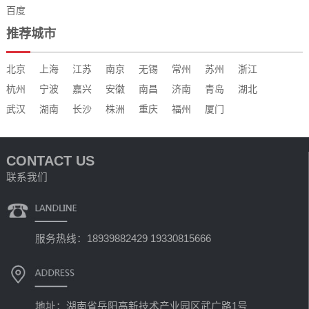
百度
推荐城市
北京
上海
江苏
南京
无锡
常州
苏州
浙江
杭州
宁波
嘉兴
安徽
南昌
济南
青岛
湖北
武汉
湖南
长沙
株洲
重庆
福州
厦门
CONTACT US
联系我们
服务热线：18939882429 19330815666
地址：湖南省岳阳高新技术产业园区武广路1号