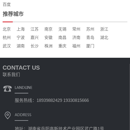
百度
推荐城市
北京
上海
江苏
南京
无锡
常州
苏州
浙江
杭州
宁波
嘉兴
安徽
南昌
济南
青岛
湖北
武汉
湖南
长沙
株洲
重庆
福州
厦门
CONTACT US
联系我们
服务热线：18939882429 19330815666
地址：湖南省岳阳高新技术产业园区武广路1号