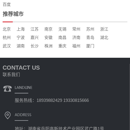
百度
推荐城市
北京
上海
江苏
南京
无锡
常州
苏州
浙江
杭州
宁波
嘉兴
安徽
南昌
济南
青岛
湖北
武汉
湖南
长沙
株洲
重庆
福州
厦门
CONTACT US
联系我们
服务热线：18939882429 19330815666
地址：湖南省岳阳高新技术产业园区武广路1号