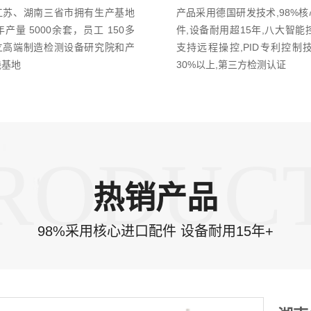
江苏、湖南三省市拥有生产基地
产品采用德国研发技术,98%
年产量 5000余套，员工 150多
件,设备耐用超15年,八大智能
立高端制造检测设备研究院和产
支持远程操控,PID专利控制
践基地
30%以上,第三方检测认证
RODUC
热销产品
98%采用核心进口配件 设备耐用15年+