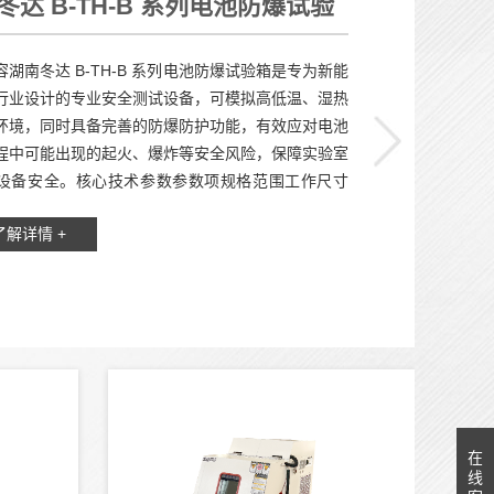
冬达 B-TH-B 系列电池防爆试验
新能源电池高低温防爆测试设备
容湖南冬达 B-TH-B 系列电池防爆试验箱是专为新能
行业设计的专业安全测试设备，可模拟高低温、湿热
环境，同时具备完善的防爆防护功能，有效应对电池
程中可能出现的起火、爆炸等安全风险，保障实验室
设备安全。核心技术参数参数项规格范围工作尺寸
40cm (×2) ~ 70×90×80cm (×2)（双...
了解详情 +
在
线