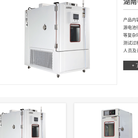
湖南
箱 
产品内
源电池
等复杂
测试过
人员及
45×60×
+ 