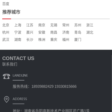
百度
推荐城市
北京
上海
江苏
南京
无锡
常州
苏州
浙江
杭州
宁波
嘉兴
安徽
南昌
济南
青岛
湖北
武汉
湖南
长沙
株洲
重庆
福州
厦门
CONTACT US
联系我们
服务热线：18939882429 19330815666
地址：湖南省岳阳高新技术产业园区武广路1号