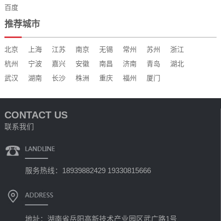
百度
推荐城市
北京
上海
江苏
南京
无锡
常州
苏州
浙江
杭州
宁波
嘉兴
安徽
南昌
济南
青岛
湖北
武汉
湖南
长沙
株洲
重庆
福州
厦门
CONTACT US
联系我们
服务热线：18939882429 19330815666
地址：湖南省岳阳高新技术产业园区武广路1号