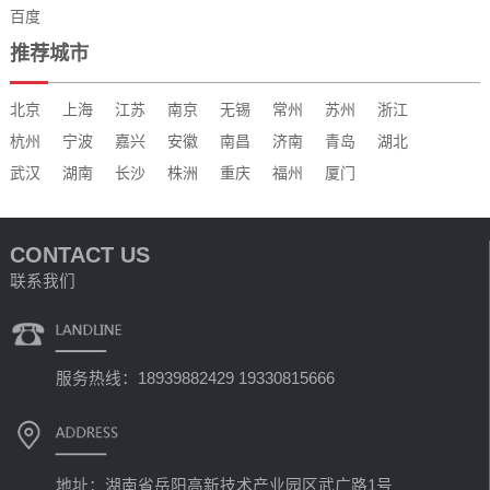
百度
推荐城市
北京
上海
江苏
南京
无锡
常州
苏州
浙江
杭州
宁波
嘉兴
安徽
南昌
济南
青岛
湖北
武汉
湖南
长沙
株洲
重庆
福州
厦门
CONTACT US
联系我们
服务热线：18939882429 19330815666
地址：湖南省岳阳高新技术产业园区武广路1号