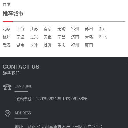
百度
推荐城市
北京
上海
江苏
南京
无锡
常州
苏州
浙江
杭州
宁波
嘉兴
安徽
南昌
济南
青岛
湖北
武汉
湖南
长沙
株洲
重庆
福州
厦门
CONTACT US
联系我们
服务热线：18939882429 19330815666
地址：湖南省岳阳高新技术产业园区武广路1号