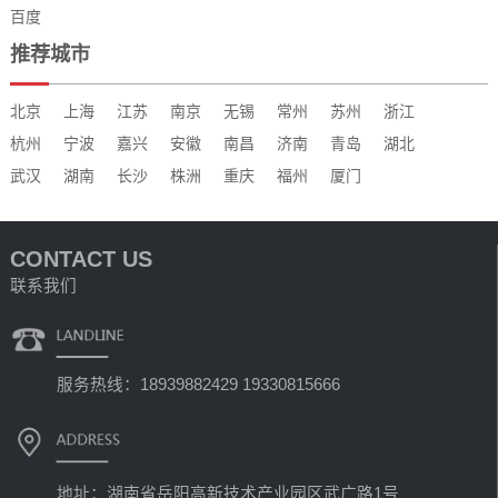
百度
推荐城市
北京
上海
江苏
南京
无锡
常州
苏州
浙江
杭州
宁波
嘉兴
安徽
南昌
济南
青岛
湖北
武汉
湖南
长沙
株洲
重庆
福州
厦门
CONTACT US
联系我们
服务热线：18939882429 19330815666
地址：湖南省岳阳高新技术产业园区武广路1号