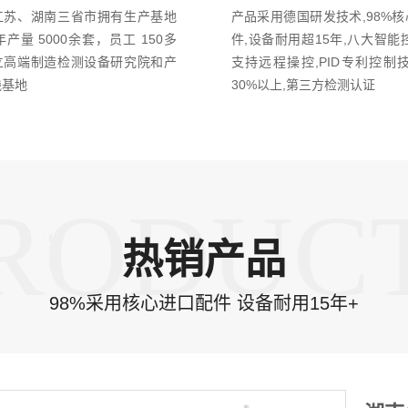
江苏、湖南三省市拥有生产基地
产品采用德国研发技术,98%
年产量 5000余套，员工 150多
件,设备耐用超15年,八大智能
立高端制造检测设备研究院和产
支持远程操控,PID专利控制
践基地
30%以上,第三方检测认证
RODUC
热销产品
98%采用核心进口配件 设备耐用15年+