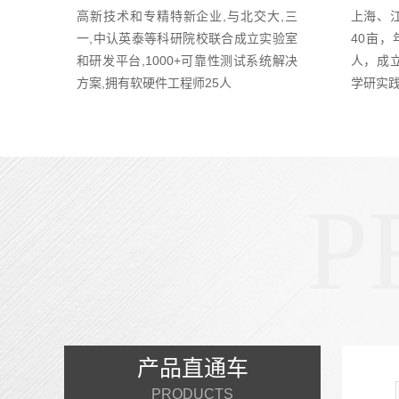
高新技术和专精特新企业,与北交大,三
上海、
一,中认英泰等科研院校联合成立实验室
40亩，
和研发平台,1000+可靠性测试系统解决
人，成
方案,拥有软硬件工程师25人
学研实
P
产品直通车
PRODUCTS