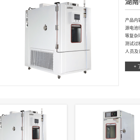
湖南
箱 
产品内
源电池
等复杂
测试过
人员及
45×60×
+ 