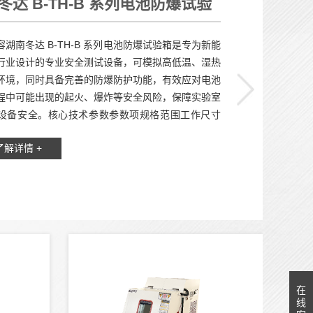
冬达 B-TH-B 系列电池防爆试验
新能源电池高低温防爆测试设备
容湖南冬达 B-TH-B 系列电池防爆试验箱是专为新能
行业设计的专业安全测试设备，可模拟高低温、湿热
环境，同时具备完善的防爆防护功能，有效应对电池
程中可能出现的起火、爆炸等安全风险，保障实验室
设备安全。核心技术参数参数项规格范围工作尺寸
40cm (×2) ~ 70×90×80cm (×2)（双...
了解详情 +
在
线