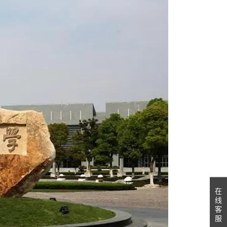
在
线
客
服