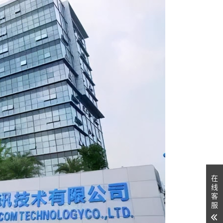
在
线
客
服