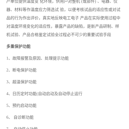
产单位提供温度变
化环境，供用户对整机
(
或部件
)
、电器、仪
器、材料等作温度应力筛选试
验，以便考核试品的适应性或对试
品的行为作出评价，真实地反映电工电子
产品在实际使用过程中
对温度环境变化的适应性，暴露产品的缺陷，是新产品研制、样
机试验、产品合格鉴定试验全过程必不可少的重要试验手段
多重保护功能
1
、故障报警及原因、处理提示功能
2
、断电保护功能
3
、超温保护功能
4
、日历定时功能
(
自动启动及自动停止运行
5
、预约启动功能
6
、 自诊断功能