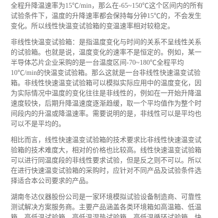
全程升降温速率为15℃/min，那么在-65~150℃这个区间内的所有
试验条件下，温度的升降速率都会保持每分钟15℃的，不会发生
变化。所以线性快温变试验箱的变温速率相对较稳定。
非线性快温变试验箱：是指温度变化与时间的关系不呈线性关系
的试验箱。也就是说，温度变化的速率不是恒定的。例如，某一
半导体芯片企业采购的是一台温度区间-70~180℃全程平均
10℃/min的快温变试验箱。那么这就是一台非线性快速温变试验
箱。非线性快速温变试验箱可以模拟实际应用中的温度变化，因
为实际情况中温度的变化往往是非线性的，例如在一开始升降温
速度较快，后期升降温速度逐渐趋缓，取一个平均值作为整个时
间段内的升温或降温速率。需要说明的是，非线性可以是平均也
可以不是平均的。
相比而言，线性快速温变试验箱的技术要求比非线性快速温变试
验箱的技术难度大，相对的价格也比较高。线性快速温变试验箱
可以进行同温度段的非线性要求试验，但是反之则不可以。所以
在进行快速温变试验箱的采购时，应针对不同产品及试验条件选
择适合本公司要求的产品。
湖南冬达仪器股份公司是一家环境模拟试验设备制造商、可靠性
测试解决方案服务商。主要产品涵盖各类环境箱如高温箱、低温
箱、高低温试验箱、高低温湿热试验箱、高低温循环试验箱、快