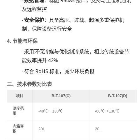
数据管理
：标配
RS485 接口，支持与上位机通讯
·
及远程监控
安全保护
：具备高压、过载、超温多重保护机
·
制，保障设备运行安全
4. 节能与环保
采用环保冷媒与优化制冷系统，相比传统设备节
·
能效率提升
42%
符合
RoHS 标准，减少环境负担
·
三、技术参数对比表
项目
B-T-107(C)
B-T-107(D)
温度范
-40℃~+130℃
-60℃~+130℃
围
内箱容
20L
20L
积