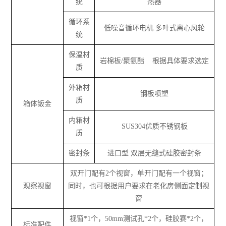
统
热器
循环系
低噪音循环电机.多叶式离心风轮
统
保温材
岩棉板/聚氨酯 根据具体要求选定
质
外箱材
钢板喷塑
质
箱体钣金
内箱材
SUS304优质不锈钢板
质
密封条
进口型 双层无缝式硅胶密封条
双开门配有2个视窗，单开门配有一个视窗；
观察视窗
同时，也可根据用户要求在老化房侧面定制视
窗
视窗*1个，50mm测试孔*2个，硅胶赛*2个，
标准配件