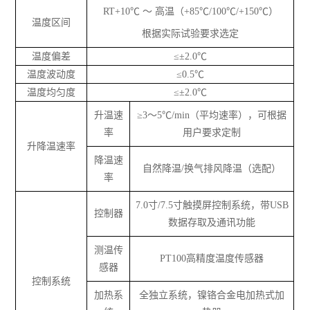
RT+10℃ ～ 高温（+85℃/100℃/+150℃）
温度区间
根据实际试验要求选定
温度偏差
≤±2.0℃
温度波动度
≤0.5℃
温度均匀度
≤±2.0℃
升温速
≥3～5℃/min（平均速率），可根据
率
用户要求定制
升降温速率
降温速
自然降温/换气排风降温（选配）
率
7.0寸/7.5寸触摸屏控制系统，带USB
控制器
数据存取及通讯功能
测温传
PT100高精度温度传感器
感器
控制系统
加热系
全独立系统，镍铬合金电加热式加